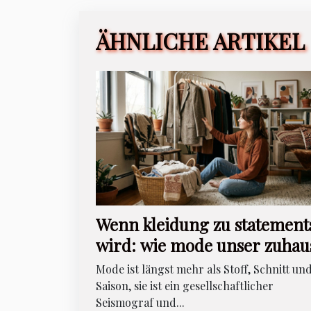
ÄHNLICHE ARTIKEL
Wenn kleidung zu statement
wird: wie mode unser zuhau
beeinflusst
Mode ist längst mehr als Stoff, Schnitt un
Saison, sie ist ein gesellschaftlicher
Seismograf und...