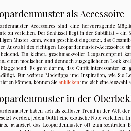
opardenmuster als Accessoire
ardenmuster Accessoires sind eine hervorragende Möglich
te zu verleihen. Der Schlüssel liegt in der Subtilität – ein
älligen Muster kann, wenn geschickt eingesetzt, das Gesamtb
der Auswahl des richtigen Leopardenmuster-Accessoires s
cheidend. Ein kleiner, geschmackvoller Leopardenprint ka
en, einen modischen und dennoch ausgeglichenen Look kreier
chlaggebend: Es geht darum, das Outfit interessanter zu 
wältigt. Für weitere Modetipps und Inspiration, wie Sie
grieren können, können Sie
anklicken
und sich eine Auswahl 
opardenmuster in der Oberbek
ardenmuster haben sich als zeitloser Trend in der Welt der
esetzt werden, jedem Outfit eine exotische Note verleihen. I
irts, avanciert das Leopardenmuster oft zum zentralen 