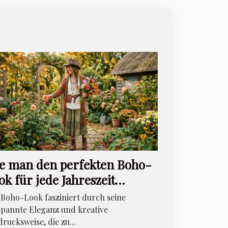
e man den perfekten Boho-
ok für jede Jahreszeit
eiert?
 Boho-Look fasziniert durch seine
spannte Eleganz und kreative
rucksweise, die zu...