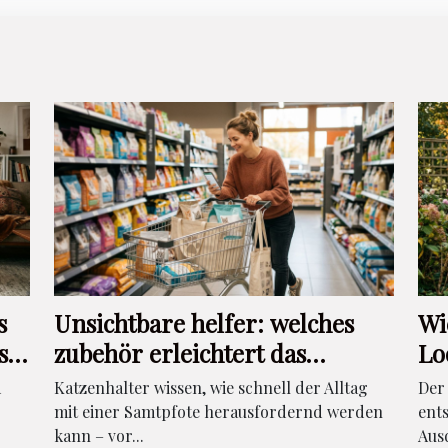
s
Unsichtbare helfer: welches
Wi
se
zubehör erleichtert das
Lo
shoppen für katzenhalter
kr
d
Katzenhalter wissen, wie schnell der Alltag
Der
mit einer Samtpfote herausfordernd werden
ent
kann – vor...
Ausd