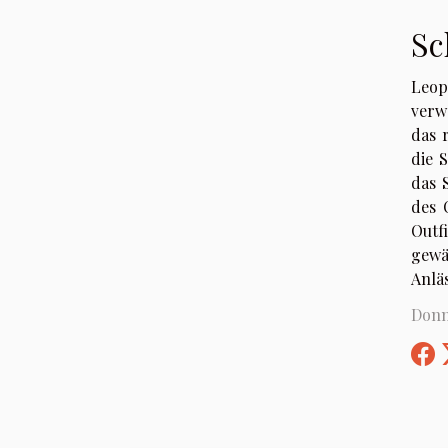
Sc
Leop
verw
das 
die 
das 
des 
Outf
gewä
Anlä
Donn