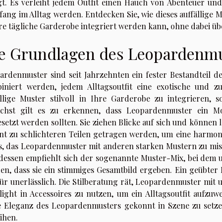
gt. Es verleiht jedem Outfit einen Hauch von Abenteuer und 
fang im Alltag werden. Entdecken Sie, wie dieses auffällige 
hre tägliche Garderobe integriert werden kann, ohne dabei üb
e Grundlagen des Leopardenm
ardenmuster sind seit Jahrzehnten ein fester Bestandteil 
iniert werden, jedem Alltagsoutfit eine exotische und z
ällige Muster stilvoll in Ihre Garderobe zu integrieren, s
chst gilt es zu erkennen, dass Leopardenmuster ein 
setzt werden sollten. Sie ziehen Blicke auf sich und können l
nt zu schlichteren Teilen getragen werden, um eine harmon
es, das Leopardenmuster mit anderen starken Mustern zu mis
tdessen empfiehlt sich der sogenannte Muster-Mix, bei dem u
en, dass sie ein stimmiges Gesamtbild ergeben. Ein geübter 
für unerlässlich. Die Stilberatung rät, Leopardenmuster mit 
light in Accessoires zu nutzen, um ein Alltagsoutfit aufzuw
e Eleganz des Leopardenmusters gekonnt in Szene zu setz
ihen.