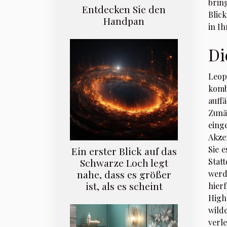
brin
Entdecken Sie den
Blick
Handpan
in I
Di
Leop
komb
auff
Zunä
einge
Akze
Sie 
Ein erster Blick auf das
Schwarze Loch legt
Stat
nahe, dass es größer
werd
ist, als es scheint
hier
High
wild
verle