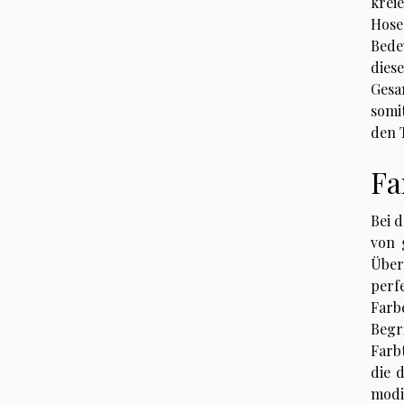
kreie
Hose
Bede
dies
Gesa
somi
den 
Fa
Bei 
von 
Über
perf
Farb
Begr
Farb
die 
modi