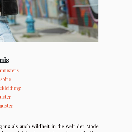
nis
nmusters
soire
ekleidung
uster
muster
eganz als auch Wildheit in die Welt der Mode