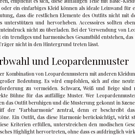
ren, empfiehlt es sich, diese auffälligen Teile mit Basic-Kl
 oder ein einfarbiges Kleid können als ideale Leinwand für e
utung, dass die restlichen Elemente des Outfits nicht mi
es unterstützen und hervorheben. Accessoires sollten eb
mteindruck nicht zu überladen. Bei der Verwendung von L
t ein trendiges und harmonisches Gesamtbild entstehen, das 
Träger nicht in den Hintergrund treten lässt.
rbwahl und Leopardenmuster
der Kombination von Leopardenmustern mit anderen Kleidun
großer Bedeutung. Es wird empfohlen, sich auf eine neutra
forderung zu vermeiden. Schwarz, Weiß und Beige sind ni
ekte Bühne für das auffällige Muster. Wer Leopardenmuster
en das Outfit beruhigen und die Musterung gekonnt in Szene
iff der "Farbharmonie" zentral, denn er beschreibt das
töne. Ein Outfit, das diese Harmonie berücksichtigt, wirkt
diese Kriterien erfüllen, unterstreichen den modischen G
sches Highlight hervortreten, ohne dass es aufdringlich wirk