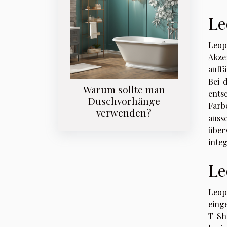
Le
Leop
Akzen
auff
Bei 
Warum sollte man
ents
Duschvorhänge
Farb
verwenden?
auss
über
inte
Le
Leop
eing
T-Sh