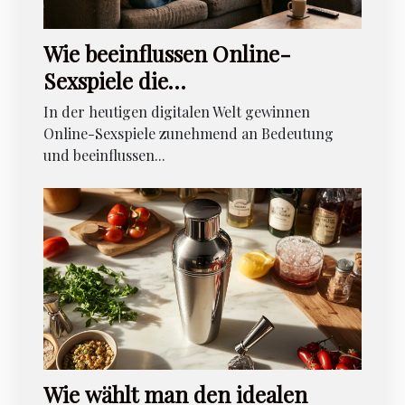
Wie beeinflussen Online-
Sexspiele die
Beziehungsdynamik?
In der heutigen digitalen Welt gewinnen
Online-Sexspiele zunehmend an Bedeutung
und beeinflussen...
Wie wählt man den idealen