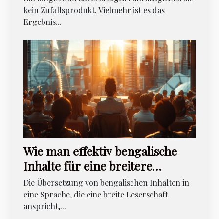
kein Zufallsprodukt. Vielmehr ist es das
Ergebnis...
Wie man effektiv bengalische
Inhalte für eine breitere
Leserschaft übersetzt
Die Übersetzung von bengalischen Inhalten in
eine Sprache, die eine breite Leserschaft
anspricht,...