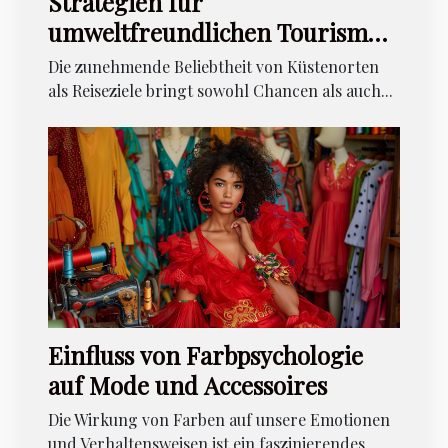
Strategien für
umweltfreundlichen Tourismus
an beliebten Küstenorten
Die zunehmende Beliebtheit von Küstenorten
als Reiseziele bringt sowohl Chancen als auch...
Einfluss von Farbpsychologie
auf Mode und Accessoires
Die Wirkung von Farben auf unsere Emotionen
und Verhaltensweisen ist ein faszinierendes