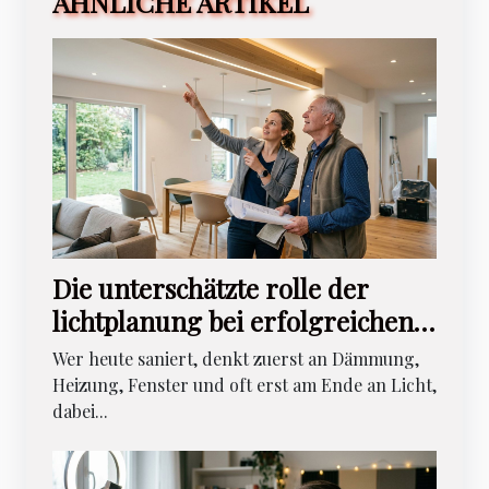
ÄHNLICHE ARTIKEL
Die unterschätzte rolle der
lichtplanung bei erfolgreichen
renovierungsprojekten
Wer heute saniert, denkt zuerst an Dämmung,
Heizung, Fenster und oft erst am Ende an Licht,
dabei...