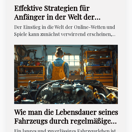
Effektive Strategien für
Anfänger in der Welt der
Online-Wetten und Spiele
Der Einstieg in die Welt der Online-Wetten und
Spiele kann zunächst verwirrend erscheinen,...
Wie man die Lebensdauer seines
Fahrzeugs durch regelmäßige
Wartung verlängert
Ein langes und zuverlässiges Fahrzeugleben ist