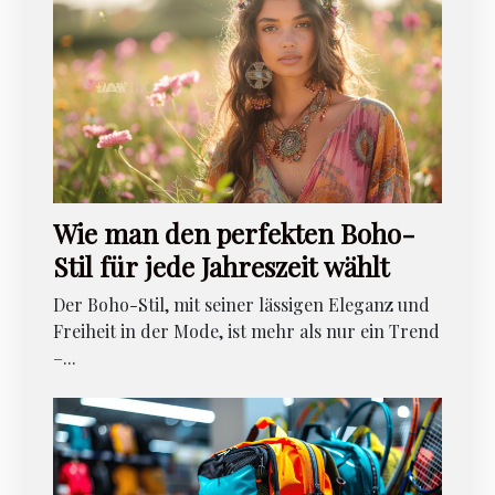
Wie man den perfekten Boho-
Stil für jede Jahreszeit wählt
Der Boho-Stil, mit seiner lässigen Eleganz und
Freiheit in der Mode, ist mehr als nur ein Trend
–...