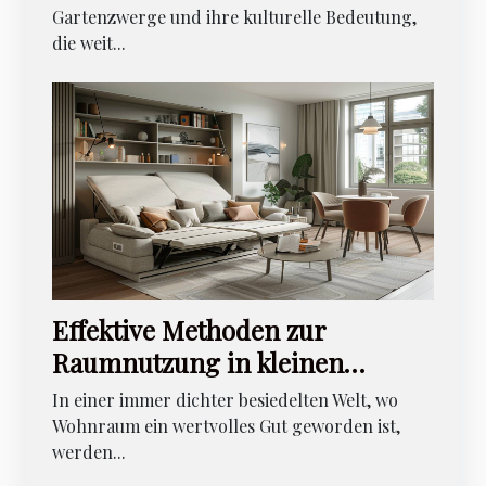
Gartenzwerge und ihre kulturelle Bedeutung,
die weit...
Effektive Methoden zur
Raumnutzung in kleinen
Wohnbereichen
In einer immer dichter besiedelten Welt, wo
Wohnraum ein wertvolles Gut geworden ist,
werden...