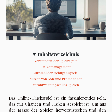
Inhaltsverzeichnis
Verständnis der Spielregeln
Risikomanagement
Auswahl der richtigen Spiele
Nutzen von Boni und Promotionen
Verantwortungsvolles Spielen
Das Online-Glücksspiel ist ein faszinierendes Feld,
das mit Chancen und Risiken gespickt ist. Um aus
der Masse der Spieler hervorzustechen und den