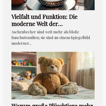
Vielfalt und Funktion: Die
moderne Welt der
Aschenbecher
Aschenbecher sind weit mehr als bloße
Rauchutensilien; sie sind zu einem Spiegelbild
moderner...
Warum große Plüschtiere mehr