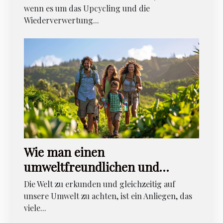
wenn es um das Upcycling und die
Wiederverwertung...
Wie man einen
umweltfreundlichen und
lehrreichen Familienurlaub
Die Welt zu erkunden und gleichzeitig auf
plant
unsere Umwelt zu achten, ist ein Anliegen, das
viele...