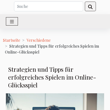
Startseite
Verschiedene
Strategien und Tipps für erfolgreiches Spielen im
Online-Glücksspiel
Strategien und Tipps für
erfolgreiches Spielen im Online-
Glücksspiel