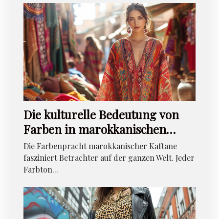
Die kulturelle Bedeutung von
Farben in marokkanischen
Kaftanen
Die Farbenpracht marokkanischer Kaftane
fasziniert Betrachter auf der ganzen Welt. Jeder
Farbton...