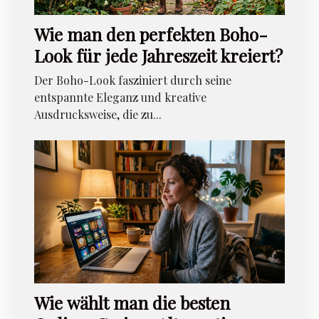
Wie man den perfekten Boho-
Look für jede Jahreszeit kreiert?
Der Boho-Look fasziniert durch seine
entspannte Eleganz und kreative
Ausdrucksweise, die zu...
Wie wählt man die besten