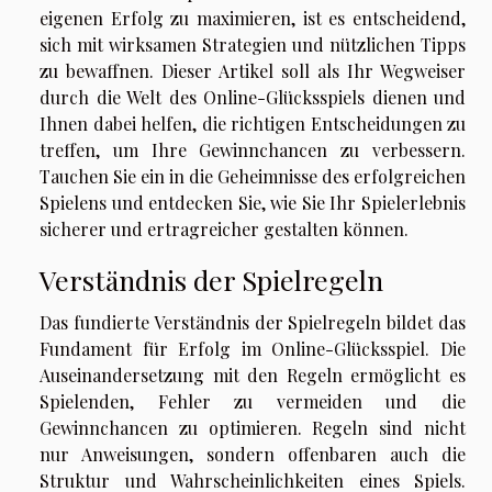
eigenen Erfolg zu maximieren, ist es entscheidend,
sich mit wirksamen Strategien und nützlichen Tipps
zu bewaffnen. Dieser Artikel soll als Ihr Wegweiser
durch die Welt des Online-Glücksspiels dienen und
Ihnen dabei helfen, die richtigen Entscheidungen zu
treffen, um Ihre Gewinnchancen zu verbessern.
Tauchen Sie ein in die Geheimnisse des erfolgreichen
Spielens und entdecken Sie, wie Sie Ihr Spielerlebnis
sicherer und ertragreicher gestalten können.
Verständnis der Spielregeln
Das fundierte Verständnis der Spielregeln bildet das
Fundament für Erfolg im Online-Glücksspiel. Die
Auseinandersetzung mit den Regeln ermöglicht es
Spielenden, Fehler zu vermeiden und die
Gewinnchancen zu optimieren. Regeln sind nicht
nur Anweisungen, sondern offenbaren auch die
Struktur und Wahrscheinlichkeiten eines Spiels.