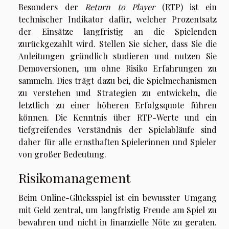
Besonders der
Return to Player
(RTP) ist ein
technischer Indikator dafür, welcher Prozentsatz
der Einsätze langfristig an die Spielenden
zurückgezahlt wird. Stellen Sie sicher, dass Sie die
Anleitungen gründlich studieren und nutzen Sie
Demoversionen, um ohne Risiko Erfahrungen zu
sammeln. Dies trägt dazu bei, die Spielmechanismen
zu verstehen und Strategien zu entwickeln, die
letztlich zu einer höheren Erfolgsquote führen
können. Die Kenntnis über RTP-Werte und ein
tiefgreifendes Verständnis der Spielabläufe sind
daher für alle ernsthaften Spielerinnen und Spieler
von großer Bedeutung.
Risikomanagement
Beim Online-Glücksspiel ist ein bewusster Umgang
mit Geld zentral, um langfristig Freude am Spiel zu
bewahren und nicht in finanzielle Nöte zu geraten.