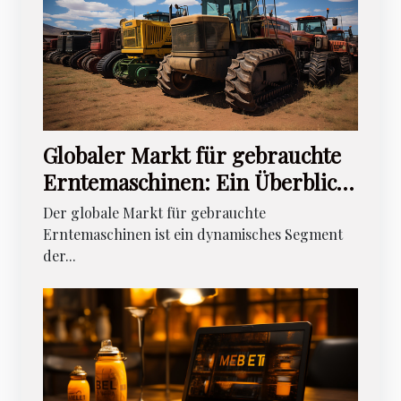
Globaler Markt für gebrauchte
Erntemaschinen: Ein Überblick
über Trends und
Der globale Markt für gebrauchte
Wirtschaftlichkeit
Erntemaschinen ist ein dynamisches Segment
der...