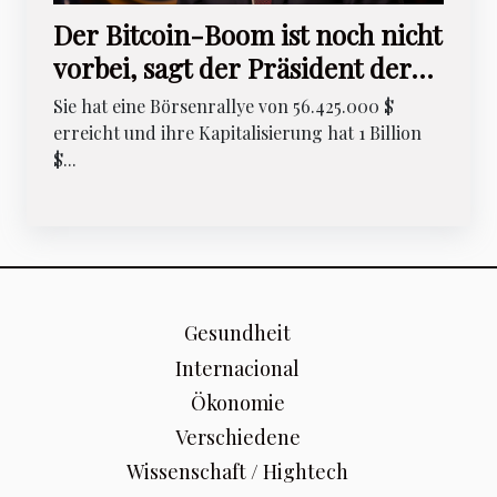
Der Bitcoin-Boom ist noch nicht
vorbei, sagt der Präsident der
Federal Reserve Bank of Boston,
Sie hat eine Börsenrallye von 56.425.000 $
USA
erreicht und ihre Kapitalisierung hat 1 Billion
$...
Gesundheit
Internacional
Ökonomie
Verschiedene
Wissenschaft / Hightech