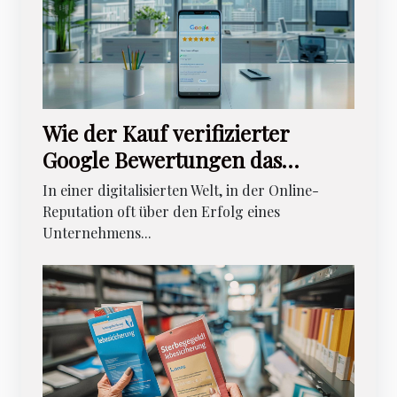
Wie der Kauf verifizierter
Google Bewertungen das
Unternehmensimage
In einer digitalisierten Welt, in der Online-
verbessern kann
Reputation oft über den Erfolg eines
Unternehmens...