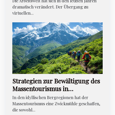
Die Arbeitswelt hat sich in den letzten Jahren
beeinflussen
dramatisch verändert. Der Übergang zu
virtuellen...
Strategien zur Bewältigung des
Massentourismus in
Bergregionen
In den idyllischen Bergregionen hat der
Massentourismus eine Zwickmühle geschaffen,
die sowohl...