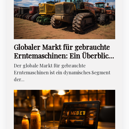
Globaler Markt für gebrauchte
Erntemaschinen: Ein Überblick
über Trends und
Der globale Markt für gebrauchte
Wirtschaftlichkeit
Erntemaschinen ist ein dynamisches Segment
der...