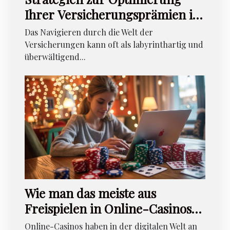
Ihrer Versicherungsprämien im
Laufe des Lebens
Das Navigieren durch die Welt der
Versicherungen kann oft als labyrinthartig und
überwältigend...
Wie man das meiste aus
Freispielen in Online-Casinos
herausholt
Online-Casinos haben in der digitalen Welt an