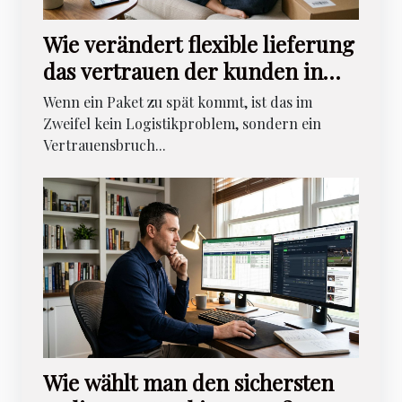
Wie verändert flexible lieferung
das vertrauen der kunden in
online-dessous-shops?
Wenn ein Paket zu spät kommt, ist das im
Zweifel kein Logistikproblem, sondern ein
Vertrauensbruch...
Wie wählt man den sichersten